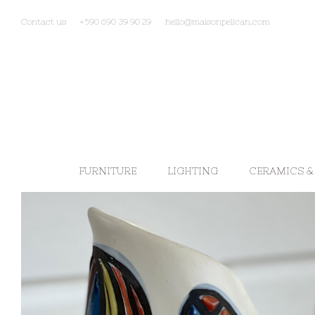
Contact us
+590 690 39 90 29
hello@maisonpelican.com
FURNITURE
LIGHTING
CERAMICS &