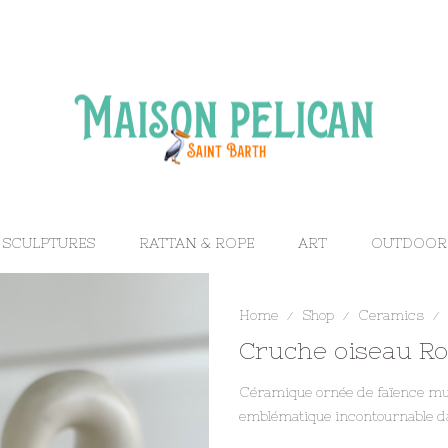
 SCULPTURES
RATTAN & ROPE
ART
OUTDOOR
Home
Shop
Ceramics
/
/
/
Cruche oiseau R
Céramique ornée de faïence mul
emblématique incontournable dan