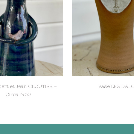
bert et Jean CLOUTIER –
Vase LES DAL
Circa 1960