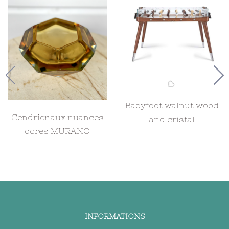
Babyfoot walnut wood
Cendrier aux nuances
and cristal
ocres MURANO
INFORMATIONS